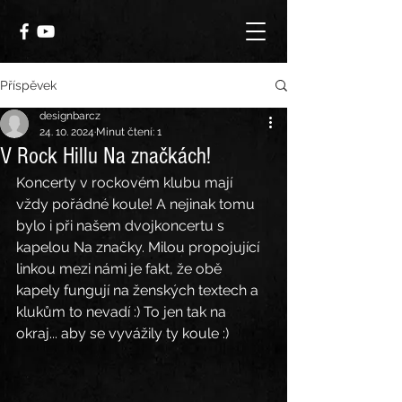
Příspěvek
designbarcz
24. 10. 2024
Minut čtení: 1
V Rock Hillu Na značkách!
Koncerty v rockovém klubu mají 
vždy pořádné koule! A nejinak tomu 
bylo i při našem dvojkoncertu s 
kapelou Na značky. Milou propojující 
linkou mezi námi je fakt, že obě 
kapely fungují na ženských textech a 
klukům to nevadí :) To jen tak na 
okraj... aby se vyvážily ty koule :)