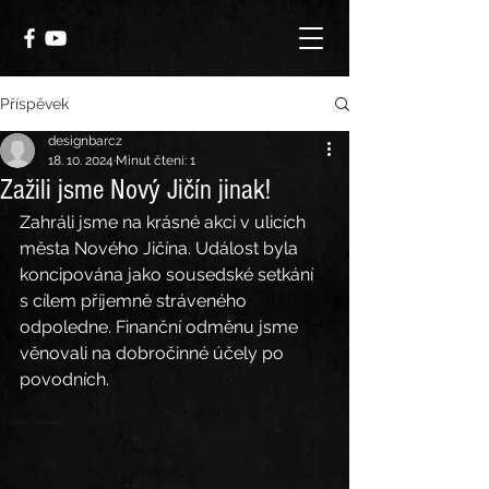
Příspěvek
designbarcz
18. 10. 2024
Minut čtení: 1
Zažili jsme Nový Jičín jinak!
Zahráli jsme na krásné akci v ulicích 
města Nového Jičína. Událost byla 
koncipována jako sousedské setkání 
s cílem příjemně stráveného 
odpoledne. Finanční odměnu jsme 
věnovali na dobročinné účely po 
povodních.