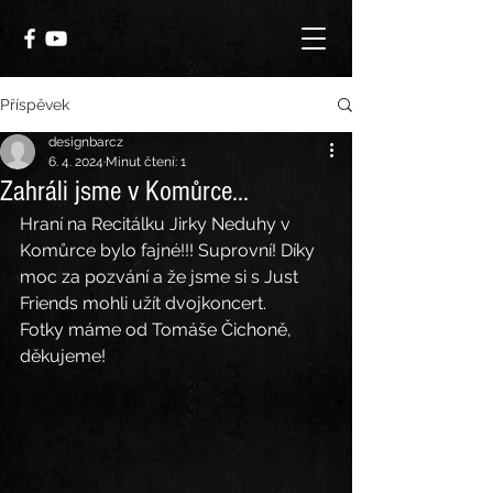
Příspěvek
designbarcz
6. 4. 2024
Minut čtení: 1
Zahráli jsme v Komůrce...
Hraní na Recitálku Jirky Neduhy v 
Komůrce bylo fajné!!! Suprovní! Díky 
moc za pozvání a že jsme si s Just 
Friends mohli užít dvojkoncert.
Fotky máme od Tomáše Čichoně, 
děkujeme!