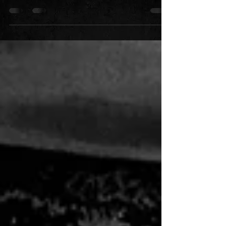
Fotky mluví za vše :) Byla to jízda!!!!