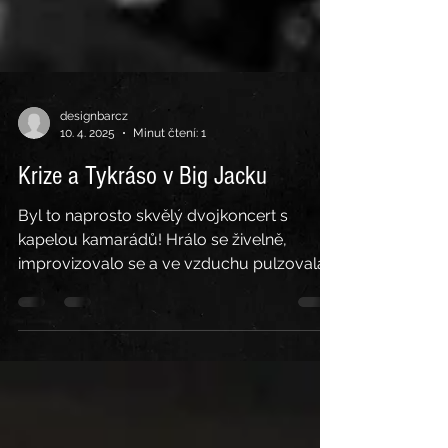
designbarcz
10. 4. 2025
Minut čtení: 1
Krize a Tykráso v Big Jacku
Byl to naprosto skvělý dvojkoncert s
kapelou kamarádů! Hrálo se živelně,
improvizovalo se a ve vzduchu pulzovala
tvůrčí energie!